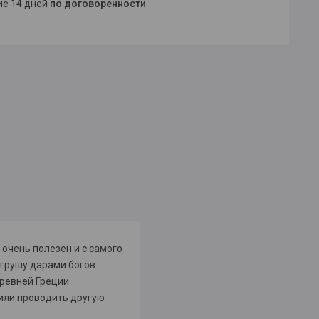
ние 14 дней
по договоренности
 очень полезен и с самого
грушу дарами богов.
Древней Греции
 или проводить другую