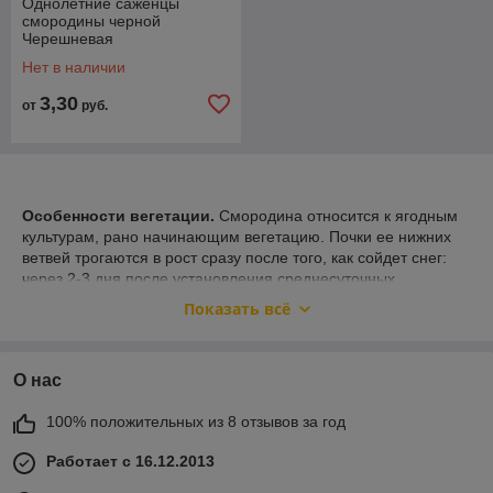
Однолетние саженцы
смородины черной
Черешневая
Нет в наличии
3,30
от
руб.
Особенности вегетации.
Смородина относится к ягодным
культурам, рано начинающим вегетацию. Почки ее нижних
ветвей трогаются в рост сразу после того, как сойдет снег:
через 2-3 дня после установления среднесуточных
температур воздуха выше О С. Самый интенсивный рост
Показать всё
побегов наблюдается в первой половине мая.
В условиях средней полосы смородина обычно начинает
цвести 15-20 мая. Фаза цветения смородины довольно
О нас
короткая, в среднем 10-15 суток, иногда от 10 до 23 суток.
Длительность фазы цветения в основном определяется
100% положительных из 8 отзывов за год
среднесуточной температурой, воздуха.
Работает с 16.12.2013
Фаза образования завязи у смородины продолжается до
созревания ягод, длится 40-45 дней. На продолжительность