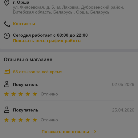
г. Орша
этого периода влияют колебания температуры воздуха и
ул. Фиясёвская, д. 5, аг. Ляховка, Дубровенский район,
сортовые различия. Ранние сорта смородины обычно
Витебская область, Беларусь , Орша, Беларусь
проходят эту фазу за 35-40 дней, поздние - за 40-45 дней.
Начало созревания ягод может сильно различаться, и
Контакты
разница в сроках может достигать 25-30 дней. Средняя
продолжительность созревания у ранних сортов составляет
Сегодня работает с 08:00 до 22:00
4-7 дней, у поздних - 9-11 дней.
Показать весь график работы
Последняя фаза вегетации - листопад.
Отзывы о магазине
68 отзывов за всё время
Покупатель
02.05.2026
Отлично
Покупатель
25.04.2026
Отлично
Показать все отзывы