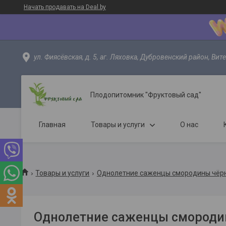
Начать продавать на Deal.by
ул. Фиясёвская, д. 5, аг. Ляховка, Дубровенский район, Вит
Плодопитомник "Фруктовый сад"
Главная
Товары и услуги
О нас
Товары и услуги
Однолетние саженцы смородины чёрн
Однолетние саженцы смороди