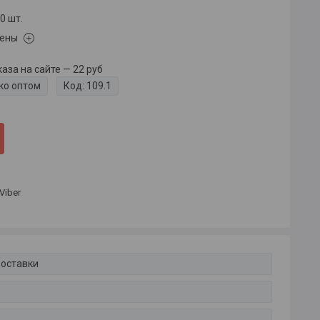
0 шт.
цены
за на сайте — 22 руб
ко оптом
Код:
109.1
Viber
доставки