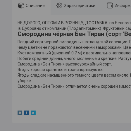
Описание
Характеристики
Информа
НЕ ДОРОГО, ОПТОМ И В РОЗНИЦУ, ДОСТАВКА по Белпоч
в Дубровно от компании (Плодапитомник) Фруктовый са
Смородина чёрная Бен Тиран (сорт 'Ben
Поздний сорт черной смородины шотландской селекции. Пл
чему цветки не поражаются весенними заморозками. Цве
Куст компактный (шириной 0.7 м) с вертикально направ
Побеги средней длины, многочисленные и крепкие. Растут
Смородина «Бен Тиран» высокоурожайный сорт.
Ягоды хорошо хранятся и транспортируются.
Ягоды сладкие насыщенного темного цвета весом около 1 
уборке.
Смородина «Бен Тиран» отличается очень хорошей зимос