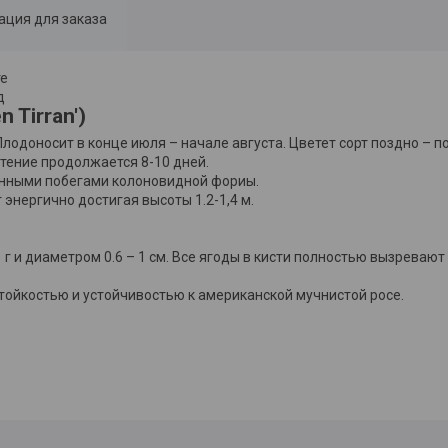
ция для заказа
те
д
 Tirran')
одоносит в конце июля – начале августа. Цветет сорт поздно – по
тение продолжается 8-10 дней.
ленными побегами колоновидной фориы.
 энергично достигая высоты 1.2-1,4 м.
г и диаметром 0.6 – 1 см. Все ягоды в кисти полностью вызревают
тойкостью и устойчивостью к американской мучнистой росе.