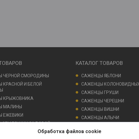
 ТОВАРОВ
КАТАЛОГ ТОВАРОВ
Ы ЧЕРНОЙ СМОРОДИНЫ
САЖЕНЦЫ ЯБЛОНИ
 КРАСНОЙ И БЕЛОЙ
САЖЕНЦЫ КОЛОНОВИДНЫХ
Ы
САЖЕНЦЫ ГРУШИ
Ы КРЫЖОВНИКА
САЖЕНЦЫ ЧЕРЕШНИ
Ы МАЛИНЫ
САЖЕНЦЫ ВИШНИ
Ы ЕЖЕВИКИ
САЖЕНЦЫ АЛЫЧИ
 ЗЕМЛЯНИКИ САДОВОЙ
САЖЕНЦЫ СЛИВЫ
)
Обработка файлов cookie
 КЛУБНИКИ В ГОРШОЧКАХ