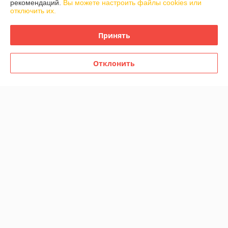
рекомендаций.
Вы можете настроить файлы cookies или
Отлично
отключить их.
Показать все отзывы
Принять
Отклонить
О нас
Контакты
Доставка и оплата
График работы
Полная версия сайта
Политика обработки cookies
Сайт создан на платформе Deal.by