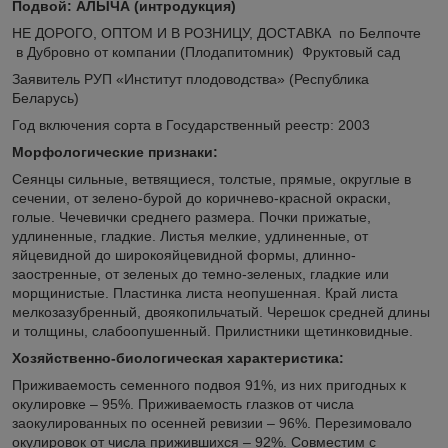
Подвой: АЛЫЧА (интродукция)
НЕ ДОРОГО, ОПТОМ И В РОЗНИЦУ, ДОСТАВКА по Белпочте
в Дубровно от компании (Плодапитомник) Фруктовый сад
Заявитель РУП «Институт плодоводства» (Республика
Беларусь)
Год включения сорта в Государственный реестр: 2003
Морфологические признаки:
Сеянцы сильные, ветвящиеся, толстые, прямые, округлые в
сечении, от зелено-бурой до коричнево-красной окраски,
голые. Чечевички среднего размера. Почки прижатые,
удлиненные, гладкие. Листья мелкие, удлиненные, от
яйцевидной до широкояйцевидной формы, длинно-
заостренные, от зеленых до темно-зеленых, гладкие или
морщинистые. Пластинка листа неопушенная. Край листа
мелкозазубренный, двоякопильчатый. Черешок средней длины
и толщины, слабоопушенный. Прилистники щетинковидные.
Хозяйственно-биологическая характеристика:
Приживаемость семенного подвоя 91%, из них пригодных к
окулировке – 95%. Приживаемость глазков от числа
заокулированных по осенней ревизии – 96%. Перезимовало
окулировок от числа прижившихся – 92%. Совместим с