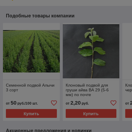
Подобные товары компании
Семенной подвой Алычи
Клоновый подвой для
Кл
3 сорт
груши айва ВА 29 (5-6
чер
мм) по почте
50
2,20
от
руб./100 шт.
от
руб.
от
Купить
Купить
Акционные предложения и новинки