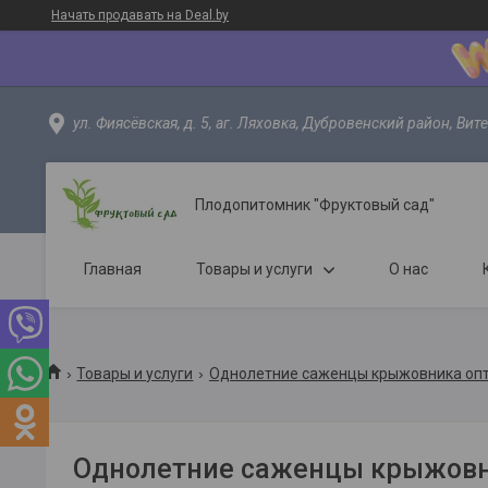
Начать продавать на Deal.by
ул. Фиясёвская, д. 5, аг. Ляховка, Дубровенский район, Вит
Плодопитомник "Фруктовый сад"
Главная
Товары и услуги
О нас
Товары и услуги
Однолетние саженцы крыжовника опт
Однолетние саженцы крыжовн