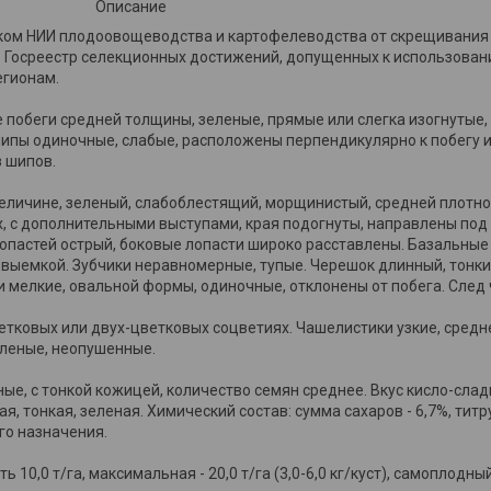
Описание
ском НИИ плодоовощеводства и картофелеводства от скрещивания
н в Госреестр селекционных достижений, допущенных к использован
егионам.
 побеги средней толщины, зеленые, прямые или слегка изогнутые,
ипы одиночные, слабые, расположены перпендикулярно к побегу ил
з шипов.
величине, зеленый, слабоблестящий, морщинистый, средней плотно
х, с дополнительными выступами, края подогнуты, направлены под
пастей острый, боковые лопасти широко расставлены. Базальные 
 выемкой. Зубчики неравномерные, тупые. Черешок длинный, тонки
ки мелкие, овальной формы, одиночные, отклонены от побега. Сле
тковых или двух-цветковых соцветиях. Чашелистики узкие, средн
еленые, неопушенные.
сные, с тонкой кожицей, количество семян среднее. Вкус кисло-сладк
 тонкая, зеленая. Химический состав: сумма сахаров - 6,7%, титру
го назначения.
0,0 т/га, максимальная - 20,0 т/га (3,0-6,0 кг/куст), самоплодный