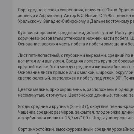
Сорт среднего срока созревания, получен в Южно-Ураль
зеленый и Африканец. Автор В.С. Ильин. С 1995 г. внесе
Уральскому, Западно-Сибирскому и Дальневосточному р
Куст сильнорослый, среднераскидистый, густой. Растущие
коричнево-розоватым оттенком в нижней части побега. Ш
Основание, верхняя часть побега и побеги замещения бе
Лист пятилопастный, с глубокими вырезами, средний по 
вогнутая или выпуклая. Средняя лопасть крупнее боковы
средней жилке. Угол между средними жилками боковых ло
Основание листа прямое или с мелкой, широкой, округлой
светло-зеленый, расположен к побегу под углом 30°. Поч
Цветки мелкие, ярко окрашенные, расположены в одноцве
несомкнутые, отогнутые. Цветоножки длинные, тонкие, з
Ягоды средние и крупные (2,6-6,3 г), округлые, темно-кра
Чашечка средних размеров, закрытая, плодоножка длинная,
аскорбиновая кислота- 25,7 мг/100 г. Ягоды универсально
Сорт зимостойкий, высокоурожайный, средняя урожайность 1