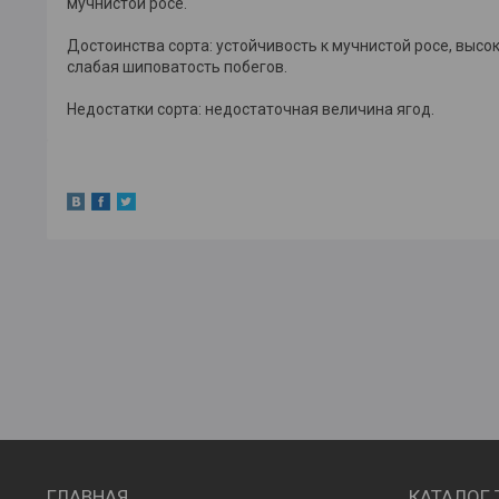
мучнистой росе.
Достоинства сорта: устойчивость к мучнистой росе, высо
слабая шиповатость побегов.
Недостатки сорта: недостаточная величина ягод.
ГЛАВНАЯ
КАТАЛОГ