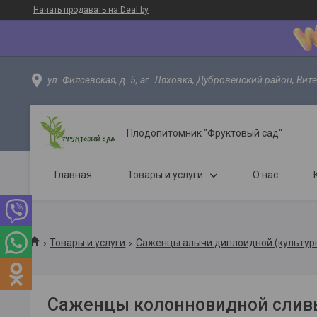
Начать продавать на Deal.by
ул. Фиясёвская, д. 5, аг. Ляховка, Дубровенский район, Вит
Плодопитомник "Фруктовый сад"
Главная
Товары и услуги
О нас
Товары и услуги
Саженцы алычи диплоидной (культурн
Саженцы колонновидной слив