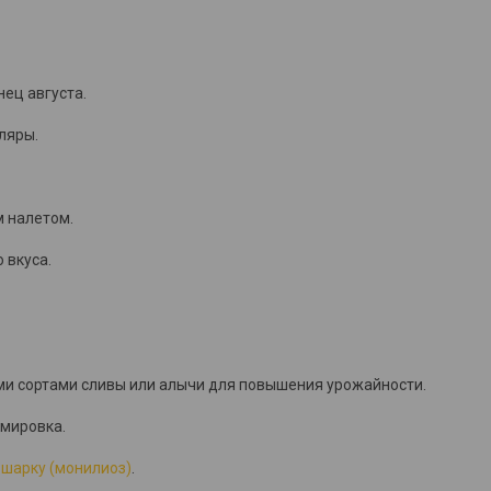
ец августа.
ляры.
 налетом.
 вкуса.
ми сортами сливы или алычи для повышения урожайности.
рмировка.
я
шарку (монилиоз)
.