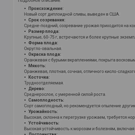
Подробное описание:
Происхождение:
Новый сорт диплоидной сливы, выведен в США.
Срок созревания:
Средне-поздний, созревание урожая приходится на кон
Размер плода:
Крупные, 60-75 г, встречаются и более крупные экземп
Форма плода:
Округло-овальная.
Окраска плода:
Оранжевая с бурыми вкраплениями, покрыта восковым
Мякоть:
Оранжевая, плотная, сочная, отличного кисло-сладкого
Косточка:
Трудноотделяемая.
Дерево:
Среднерослое, с умеренной силой роста.
Самоплодность:
Сорт самоплодный, но рекомендуется опыление други
Урожайность:
Высокая, склонна к перегрузке урожаем, требуется но
Устойчивость:
Высокая устойчивость к морозам и болезням, включа
Достоинства: