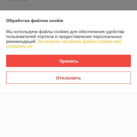
Доставка и оплата
Обработка файлов cookie
График работы
Мы используем файлы cookies для обеспечения удобства
пользователей портала и предоставления персональных
рекомендаций.
Вы можете настроить файлы cookies или
Полная версия сайта
отключить их.
Политика обработки cookies
Принять
Сайт создан на платформе Deal.by
Отклонить
Информация для покупателя
Юридическое лицо:
Крестьянское (фермерское) хозяйство "Фруктовый
сад" Дубровенского района
аг. Ляховка Дубровенский район Витебская область