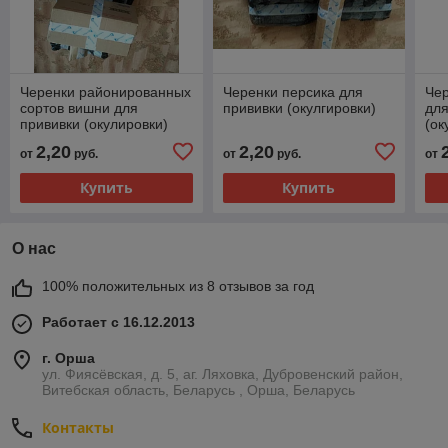
Черенки районированных
Черенки персика для
Чер
сортов вишни для
прививки (окулгировки)
для
прививки (окулировки)
(ок
2,20
2,20
от
руб.
от
руб.
от
Купить
Купить
О нас
100% положительных из 8 отзывов за год
Работает с 16.12.2013
г. Орша
ул. Фиясёвская, д. 5, аг. Ляховка, Дубровенский район,
Витебская область, Беларусь , Орша, Беларусь
Контакты