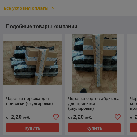
Все условия оплаты
Подобные товары компании
Черенки персика для
Черенки сортов абрикоса
Че
прививки (окулгировки)
для прививки
сор
(окулировки)
при
2,20
2,20
от
руб.
от
руб.
от
Купить
Купить