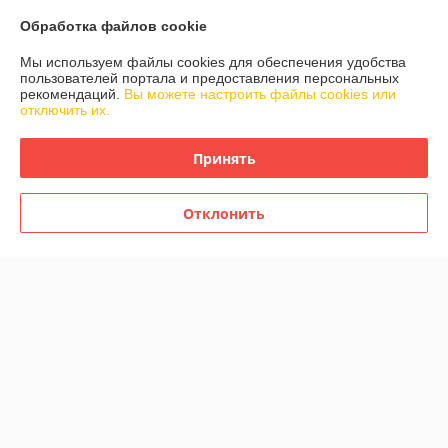
Сайт создан на платформе Deal.by
Обработка файлов cookie
Мы используем файлы cookies для обеспечения удобства
пользователей портала и предоставления персональных
рекомендаций.
Вы можете настроить файлы cookies или
отключить их.
Информация для покупателя
Принять
Юридическое лицо:
Крестьянское (фермерское) хозяйство "Фруктовый
сад" Дубровенского района
аг. Ляховка Дубровенский район Витебская область
Отклонить
Регистрационный номер ЕГР: 390185847
УНП: 390185847
Регистрационный орган: Витебский облисполком
Дата регистрации компании: 13.02.2003
Ссылка на свидетельство/лицензию
Ссылка на свидетельство/лицензию
Местонахождение книги жалоб и предложений: ул. Фиясёвская, д. 5, аг.
Ляховка, Дубровенский район, Витебская область, Беларусь